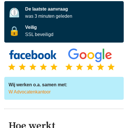
De laatste aanvraag
⏲️
was
3
minuten
geleden
Veilig
🔒
SSL beveiligd
Wij werken o.a. samen met:
W Advocatenkantoor
Hoe werkt