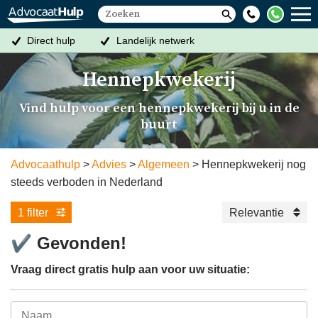
Direct hulp
Landelijk netwerk
Altijd een oplossing
Gratis eerste gesprek
Hennepkwekerij
Vind hulp voor een hennepkwekerij bij u in de
buurt
Advocaathulp
Advies
Algemeen
Hennepkwekerij nog
steeds verboden in Nederland
1 filter
Relevantie
✔
Gevonden!
Vraag direct gratis hulp aan voor uw situatie: