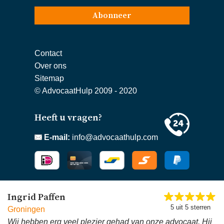
Abonneer
Contact
Over ons
Sitemap
© AdvocaatHulp 2009 - 2020
Heeft u vragen?
E-mail:
info@advocaathulp.com
Ingrid Paffen
5 uit 5 sterren
Groningen
Wij hebben erg veel plezier gehad van onze advocaat. Hij