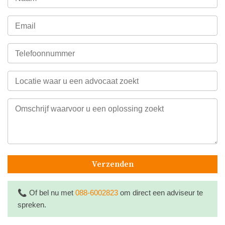
Verzenden
📞
Of bel nu met
088-6002823
om direct een adviseur te
spreken.