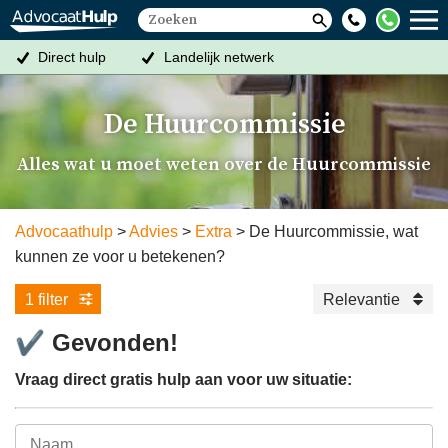
Direct hulp
Landelijk netwerk
Altijd een oplossing
Gratis eerste gesprek
De Huurcommissie
Alles wat u moet weten over de Huurcommissie
Advocaathulp
Advies
Extra
De Huurcommissie, wat
kunnen ze voor u betekenen?
1 filter
Relevantie
✔
Gevonden!
Vraag direct gratis hulp aan voor uw situatie: