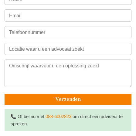
Verzenden
📞
Of bel nu met
088-6002823
om direct een adviseur te
spreken.