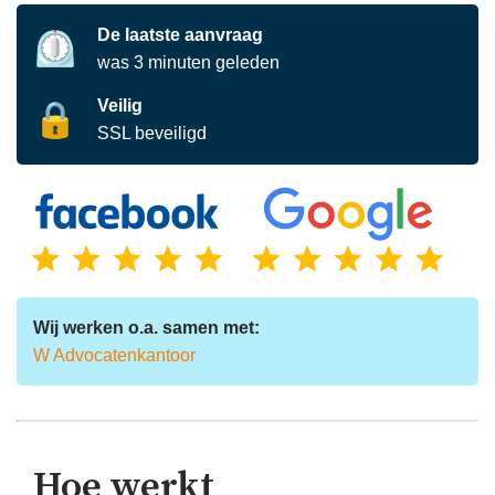
De laatste aanvraag
⏲️
was
3
minuten
geleden
Veilig
🔒
SSL beveiligd
Wij werken o.a. samen met:
W Advocatenkantoor
Hoe werkt