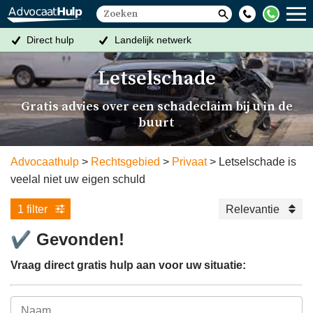
Direct hulp
Landelijk netwerk
Altijd een oplossing
Gratis eerste gesprek
Letselschade
Gratis advies over een schadeclaim bij u in de
buurt
Advocaathulp
Rechtsgebied
Privaat
Letselschade is
veelal niet uw eigen schuld
1 filter
Relevantie
✔
Gevonden!
Vraag direct gratis hulp aan voor uw situatie: