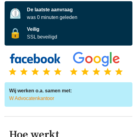
De laatste aanvraag
⏲️
was
0
minuten
geleden
Veilig
🔒
SSL beveiligd
Wij werken o.a. samen met:
W Advocatenkantoor
Hoe werkt