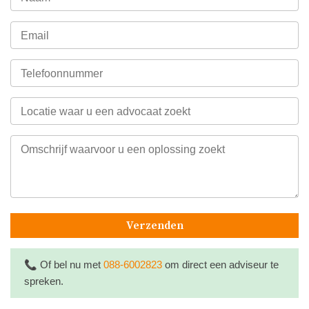
Verzenden
📞
Of bel nu met
088-6002823
om direct een adviseur te
spreken.