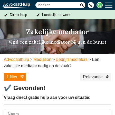
Direct hulp
Landelijk netwerk
Altijd een oplossing
Gratis eerste gesprek
Zakelijke mediator
Vind een zakelijke mediator bij u in de buurt
Advocaathulp
Mediation
Bedrijfsmediators
Een
zakelijke mediator nodig op de zaak?
1 filter
Relevantie
✔
Gevonden!
Vraag direct gratis hulp aan voor uw situatie: