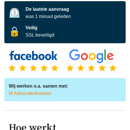
De laatste aanvraag
⏲️
was
1
minuut
geleden
Veilig
🔒
SSL beveiligd
Wij werken o.a. samen met:
W Advocatenkantoor
Hoe werkt