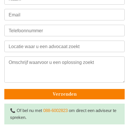
Verzenden
📞
Of bel nu met
088-6002823
om direct een adviseur te
spreken.