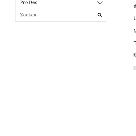
Pro Deo
d
U
M