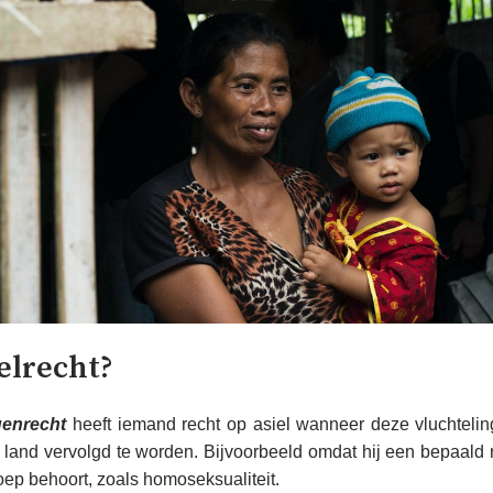
ielrecht?
genrecht
heeft iemand recht op asiel wanneer deze vluchtelin
n land vervolgd te worden. Bijvoorbeeld omdat hij een bepaald ra
ep behoort, zoals homoseksualiteit.