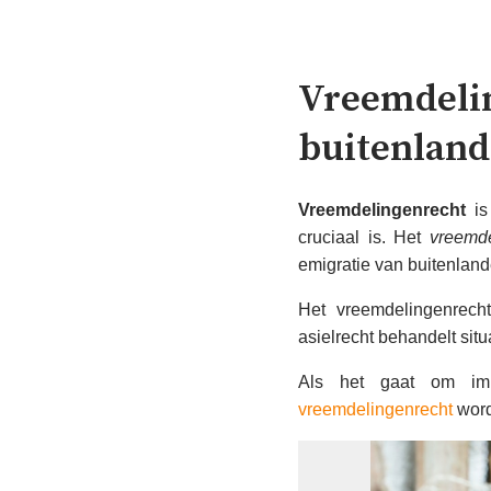
Vreemdeli
buitenland
Vreemdelingenrecht
is
cruciaal is. Het
vreemde
emigratie van buitenland
Het vreemdelingenrecht
asielrecht behandelt sit
Als het gaat om immi
vreemdelingenrecht
word