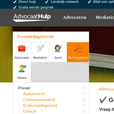
Direct hulp
Landelijk netwerk
Altijd een op
Gratis eerste gesprek
Advocaten
Mediati
Vreemdelingenrecht
Advocaten
Mediation
Jurist
Rechtsgebied
Advies
Privaat
Advocaa
Auteursrecht
✔
G
Consumentenrecht
Echtscheidingsrecht
Vraag d
Erfrecht