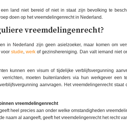
n een land niet bereid of niet in staat zijn bevolking te b
eroep doen op het vreemdelingenrecht in Nederland.
eguliere vreemdelingenrecht?
n in Nederland zijn geen asielzoeker, maar komen om vers
d voor
studie
,
werk
of gezinshereniging. Dan valt iemand niet o
nten kunnen een visum of tijdelijke verblijfsvergunning aan
 verrichten, moeten buitenlanders via hun werkgever een te
e verblijfsvergunning aanvragen. Het vreemdelingenrecht staat
 binnen vreemdelingenrecht
geeft heel precies aan onder welke omstandigheden vreemdeli
de naam al aangeeft, geeft het vreemdelingenrecht het recht v