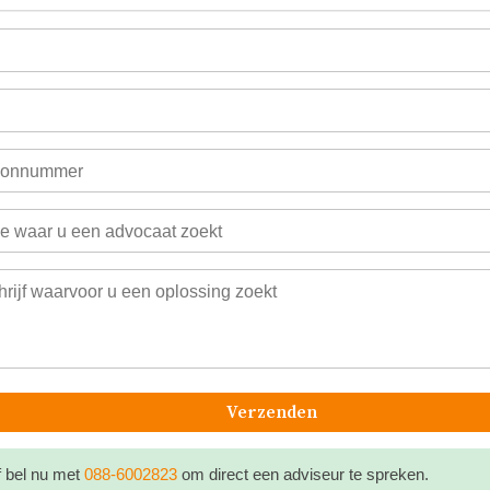
Verzenden
 bel nu met
088-6002823
om direct een adviseur te spreken.