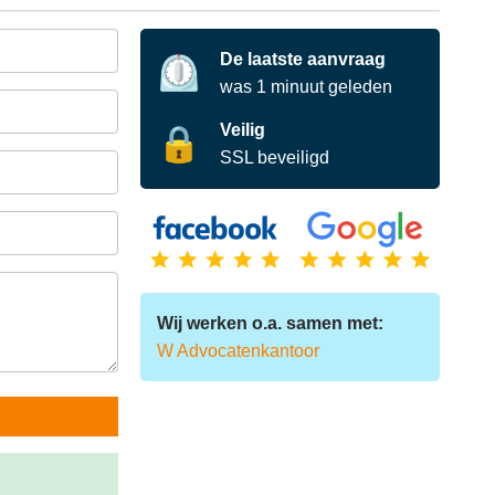
De laatste aanvraag
⏲️
was
1
minuut
geleden
Veilig
🔒
SSL beveiligd
Wij werken o.a. samen met:
W Advocatenkantoor