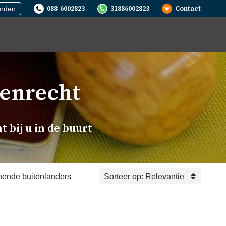
088-6002823
31886002823
Contact
orden
en­recht
 bij u in de buurt
nende buitenlanders
Sorteer op:
Relevantie