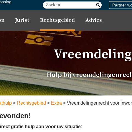
lossing
Partner w
on
Jurist
Rechtsgebied
Advies
Vreemdeling
Hulp bij vreemdelingenrecht
thulp
Rechtsgebied
Extra
Vreemdelingenrecht voor inwo
evonden!
irect gratis hulp aan voor uw situatie: